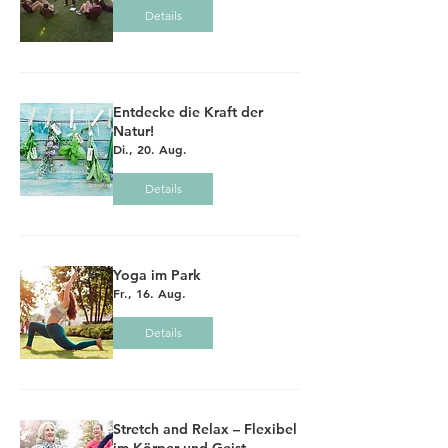
Details
Entdecke die Kraft der
Natur!
Di., 20. Aug.
Details
Yoga im Park
Fr., 16. Aug.
Details
Stretch and Relax – Flexibel