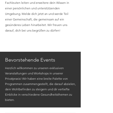
Fachleuten leiten und erweitere dein Wissen in
einer persönlichen und unterstützenden
Umgebung. Melde dich jetzt an und werde Teil
einer Gemeinschaft, die gemeinsam auf ein
gesünderes Leben hinarbeitet. Wir freuen uns
darauf, dich bei uns begrüßen zu dürfen!
Bevorstehende Events
Herzlich willkommen zu unseren exklusiven
Veranstaltungen und Workshops in unserer
Privatpraxis! Wir haben eine breite Palette von
Programmen zusammengestellt, die darauf abzielen,
dein Wohlbefinden zu steigern und dir vertiefte
Einblicke in verschiedene Gesundheitsthemen zu
bieten.