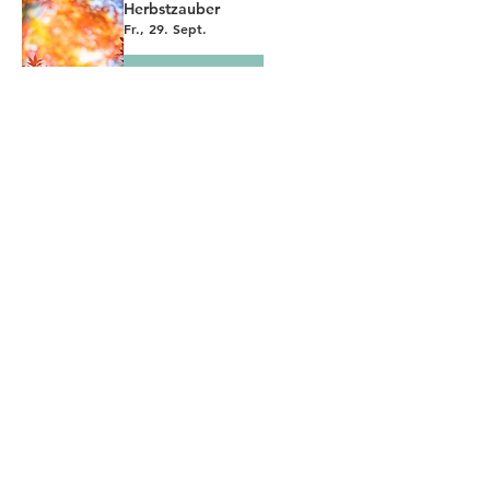
Herbstzauber
Fr., 29. Sept.
Erfahre hier mehr.
Ist Zucker wirklich so
ungesund? | INFOABEND
ERNÄHRUNG
Di., 25. Juli
Details
Mehr laden
Was unsere Kunden sagen