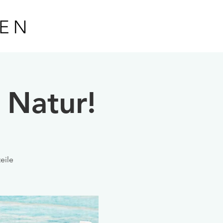
 Natur!
eile