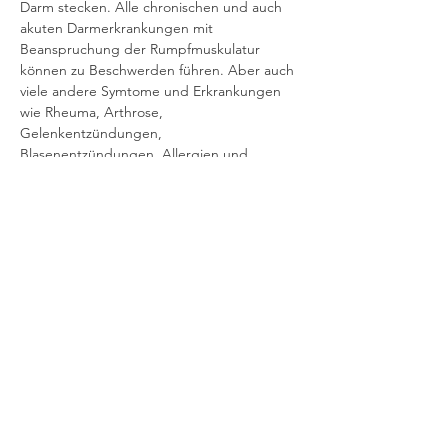
Darm stecken. Alle chronischen und auch 
akuten Darmerkrankungen mit 
Beanspruchung der Rumpfmuskulatur 
können zu Beschwerden führen. Aber auch 
viele andere Symtome und Erkrankungen 
wie Rheuma, Arthrose, 
Gelenkentzündungen, 
Blasenentzündungen, Allergien und 
schlechtes Immunsystem können Folge 
einer schlechten Darmflora sein.
Was kann ich selber tun um meinen Darm 
zu unterstützen?
 Mit dieser Frage 
beschäftigen wir uns elementar in diesem 
Vortrag.
Die Teilnehmerzahl ist auf 10 Personen 
begrenzt.
Die Kosten für den Abend sind 20 Euro pro 
Teilnehmer. Du bekommst von uns eine 
Rechung vor der Veranstaltung.
Um 
Anmeldung
 wird gebeten unter:
Telefonisch: 04381 4160 471 oder