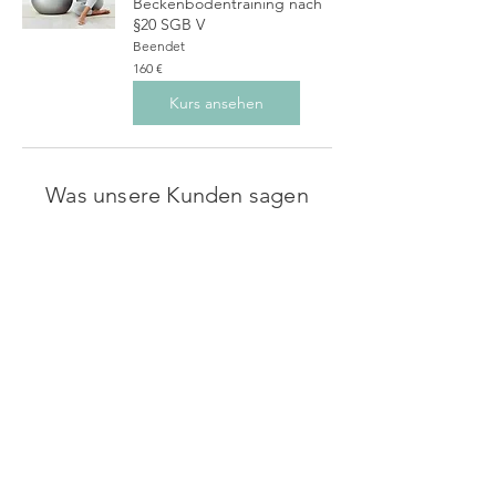
Beckenbodentraining nach
§20 SGB V
Beendet
160
160 €
Euro
Kurs ansehen
Was unsere Kunden sagen