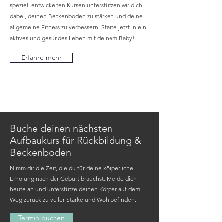
speziell entwickelten Kursen unterstützen wir dich
dabei, deinen Beckenboden zu stärken und deine
allgemeine Fitness zu verbessern. Starte jetzt in ein
aktives und gesundes Leben mit deinem Baby!
Erfahre mehr
Buche deinen nächsten
Aufbaukurs für Rückbildung &
Beckenboden
Nimm dir die Zeit, die du für deine körperliche
Erholung nach der Geburt brauchst. Melde dich
heute an und unterstütze deinen Körper auf dem
Weg zurück zu voller Stärke und Wohlbefinden.
Termin buchen