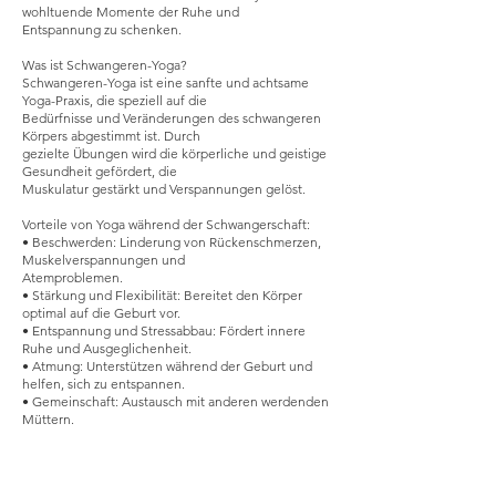
wohltuende Momente der Ruhe und
Entspannung zu schenken.
Was ist Schwangeren-Yoga?
Schwangeren-Yoga ist eine sanfte und achtsame
Yoga-Praxis, die speziell auf die
Bedürfnisse und Veränderungen des schwangeren
Körpers abgestimmt ist. Durch
gezielte Übungen wird die körperliche und geistige
Gesundheit gefördert, die
Muskulatur gestärkt und Verspannungen gelöst.
Vorteile von Yoga während der Schwangerschaft:
• Beschwerden: Linderung von Rückenschmerzen,
Muskelverspannungen und
Atemproblemen.
• Stärkung und Flexibilität: Bereitet den Körper
optimal auf die Geburt vor.
• Entspannung und Stressabbau: Fördert innere
Ruhe und Ausgeglichenheit.
• Atmung: Unterstützen während der Geburt und
helfen, sich zu entspannen.
• Gemeinschaft: Austausch mit anderen werdenden
Müttern.
Wir freuen uns darauf, dich während der
Schwangerschaft zu begleiten und
gemeinsam Momente der Entspannung und des