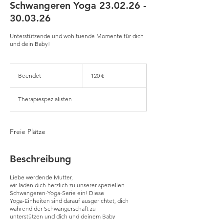
Schwangeren Yoga 23.02.26 -
30.03.26
Unterstützende und wohltuende Momente für dich
und dein Baby!
120
Euro
Beendet
B
120 €
e
e
Therapiespezialisten
n
d
e
t
Freie Plätze
Beschreibung
Liebe werdende Mutter,
wir laden dich herzlich zu unserer speziellen
Schwangeren-Yoga-Serie ein! Diese
Yoga-Einheiten sind darauf ausgerichtet, dich
während der Schwangerschaft zu
unterstützen und dich und deinem Baby