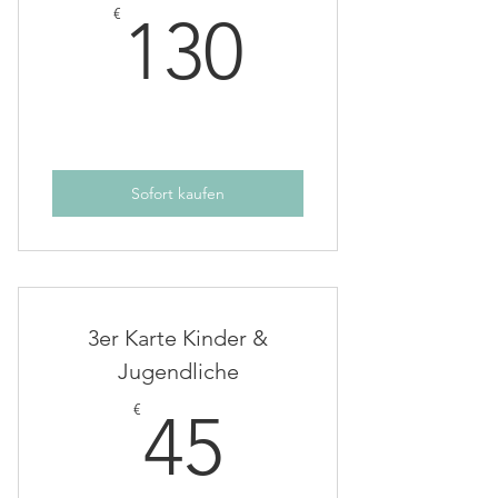
130€
€
130
Sofort kaufen
3er Karte Kinder &
Jugendliche
45€
€
45