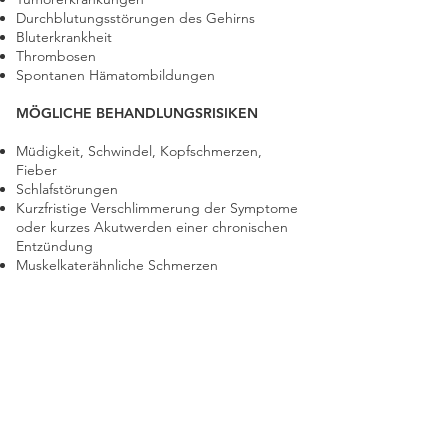
Durchblutungsstörungen des Gehirns
Bluterkrankheit
Thrombosen
Spontanen Hämatombildungen
MÖGLICHE BEHANDLUNGSRISIKEN
Müdigkeit, Schwindel, Kopfschmerzen,
Fieber
Schlafstörungen
Kurzfristige Verschlimmerung der Symptome
oder kurzes Akutwerden einer chronischen
Entzündung
Muskelkaterähnliche Schmerzen
RISIKEN DER
WIRBELSÄULENBEHANDLUNG
Gelegentlich leichte Beschwerden in den
Wirbelgelenken und in der Haut
In seltenen Fällen (mit einer
Wahrscheinlichkeit von 1:400.000 –
1:
2.000.000)
kann es nach Behandlung der